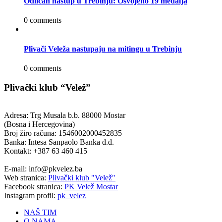
Odličan nastup u Trebinju: Osvojeno 19 medalja
0 comments
Plivači Veleža nastupaju na mitingu u Trebinju
0 comments
Plivački klub “Velež”
Adresa: Trg Musala b.b. 88000 Mostar
(Bosna i Hercegovina)
Broj žiro računa: 1546002000452835
Banka: Intesa Sanpaolo Banka d.d.
Kontakt: +387 63 460 415
E-mail: info@pkvelez.ba
Web stranica:
Plivački klub "Velež"
Facebook stranica:
PK Velež Mostar
Instagram profil:
pk_velez
NAŠ TIM
O NAMA