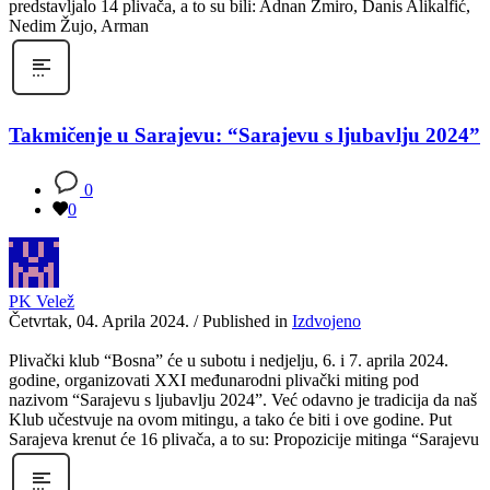
predstavljalo 14 plivača, a to su bili: Adnan Žmiro, Danis Alikalfić,
Nedim Žujo, Arman
Takmičenje u Sarajevu: “Sarajevu s ljubavlju 2024”
0
0
PK Velež
Četvrtak, 04. Aprila 2024.
/
Published in
Izdvojeno
Plivački klub “Bosna” će u subotu i nedjelju, 6. i 7. aprila 2024.
godine, organizovati XXI međunarodni plivački miting pod
nazivom “Sarajevu s ljubavlju 2024”. Već odavno je tradicija da naš
Klub učestvuje na ovom mitingu, a tako će biti i ove godine. Put
Sarajeva krenut će 16 plivača, a to su: Propozicije mitinga “Sarajevu