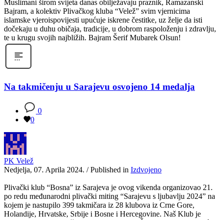
Muslimani širom svijeta danas obilježavaju praznik, Ramazanski
Bajram, a kolektiv Plivačkog kluba “Velež” svim vjernicima
islamske vjeroispovijesti upućuje iskrene čestitke, uz želje da isti
dočekaju u duhu običaja, tradicije, u dobrom raspoloženju i zdravlju,
te u krugu svojih najbližih. Bajram Šerif Mubarek Olsun!
Na takmičenju u Sarajevu osvojeno 14 medalja
0
0
PK Velež
Nedjelja, 07. Aprila 2024.
/
Published in
Izdvojeno
Plivački klub “Bosna” iz Sarajeva je ovog vikenda organizovao 21.
po redu međunarodni plivački miting “Sarajevu s ljubavlju 2024” na
kojem je nastupilo 399 takmičara iz 28 klubova iz Crne Gore,
Holandije, Hrvatske, Srbije i Bosne i Hercegovine. Naš Klub je