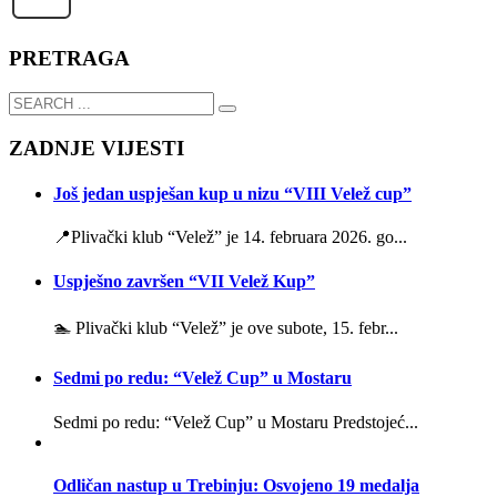
PRETRAGA
ZADNJE VIJESTI
Još jedan uspješan kup u nizu “VIII Velež cup”
📍Plivački klub “Velež” je 14. februara 2026. go...
Uspješno završen “VII Velež Kup”
🏊 Plivački klub “Velež” je ove subote, 15. febr...
Sedmi po redu: “Velež Cup” u Mostaru
Sedmi po redu: “Velež Cup” u Mostaru Predstojeć...
Odličan nastup u Trebinju: Osvojeno 19 medalja