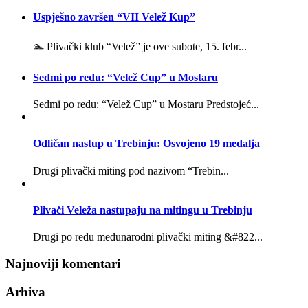
Uspješno završen “VII Velež Kup”
🏊 Plivački klub “Velež” je ove subote, 15. febr...
Sedmi po redu: “Velež Cup” u Mostaru
Sedmi po redu: “Velež Cup” u Mostaru Predstojeć...
Odličan nastup u Trebinju: Osvojeno 19 medalja
Drugi plivački miting pod nazivom “Trebin...
Plivači Veleža nastupaju na mitingu u Trebinju
Drugi po redu međunarodni plivački miting &#822...
Najnoviji komentari
Arhiva