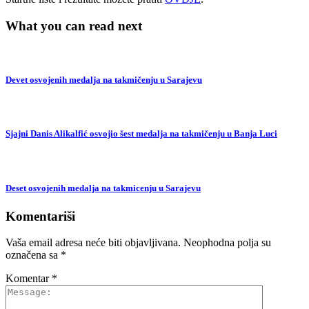
What you can read next
Devet osvojenih medalja na takmičenju u Sarajevu
Sjajni Danis Alikalfić osvojio šest medalja na takmičenju u Banja Luci
Deset osvojenih medalja na takmicenju u Sarajevu
Komentariši
Vaša email adresa neće biti objavljivana.
Neophodna polja su
označena sa
*
Komentar
*