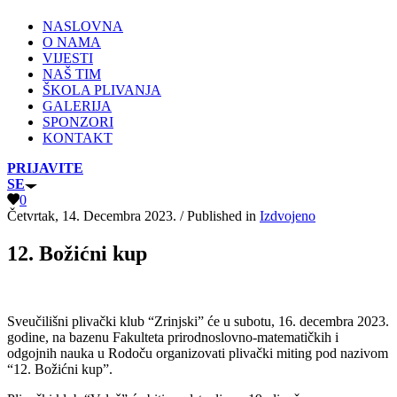
NASLOVNA
O NAMA
VIJESTI
NAŠ TIM
ŠKOLA PLIVANJA
GALERIJA
SPONZORI
KONTAKT
PRIJAVITE
SE
0
Četvrtak, 14. Decembra 2023.
/
Published in
Izdvojeno
12. Božićni kup
Sveučilišni plivački klub “Zrinjski” će u subotu, 16. decembra 2023.
godine, na bazenu Fakulteta prirodnoslovno-matematičkih i
odgojnih nauka u Rodoču organizovati plivački miting pod nazivom
“12. Božićni kup”.