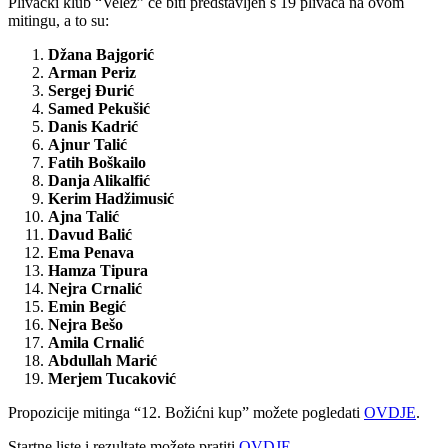
Plivački klub “Velež” će biti predstavljen s 19 plivača na ovom
mitingu, a to su:
Džana Bajgorić
Arman Periz
Sergej Đurić
Samed Pekušić
Danis Kadrić
Ajnur Talić
Fatih Boškailo
Danja Alikalfić
Kerim Hadžimusić
Ajna Talić
Davud Balić
Ema Penava
Hamza Tipura
Nejra Crnalić
Emin Begić
Nejra Bešo
Amila Crnalić
Abdullah Marić
Merjem
Tucaković
Propozicije mitinga “12. Božićni kup” možete pogledati
OVDJE
.
Startne liste i rezultate možete pratiti
OVDJE
.