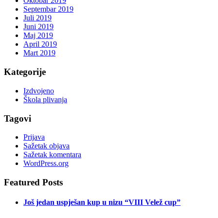
Oktobar 2019
Septembar 2019
Juli 2019
Juni 2019
Maj 2019
April 2019
Mart 2019
Kategorije
Izdvojeno
Škola plivanja
Tagovi
Prijava
Sažetak objava
Sažetak komentara
WordPress.org
Featured Posts
Još jedan uspješan kup u nizu “VIII Velež cup”