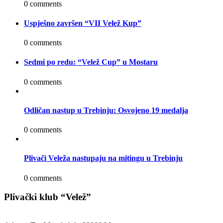
0 comments
Uspješno završen “VII Velež Kup”
0 comments
Sedmi po redu: “Velež Cup” u Mostaru
0 comments
Odličan nastup u Trebinju: Osvojeno 19 medalja
0 comments
Plivači Veleža nastupaju na mitingu u Trebinju
0 comments
Plivački klub “Velež”