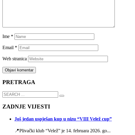
Ime
*
Email
*
Web stranica
PRETRAGA
ZADNJE VIJESTI
Još jedan uspješan kup u nizu “VIII Velež cup”
📍Plivački klub “Velež” je 14. februara 2026. go...