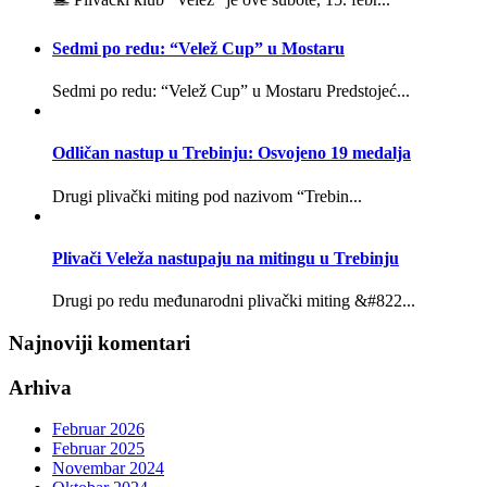
Sedmi po redu: “Velež Cup” u Mostaru
Sedmi po redu: “Velež Cup” u Mostaru Predstojeć...
Odličan nastup u Trebinju: Osvojeno 19 medalja
Drugi plivački miting pod nazivom “Trebin...
Plivači Veleža nastupaju na mitingu u Trebinju
Drugi po redu međunarodni plivački miting &#822...
Najnoviji komentari
Arhiva
Februar 2026
Februar 2025
Novembar 2024