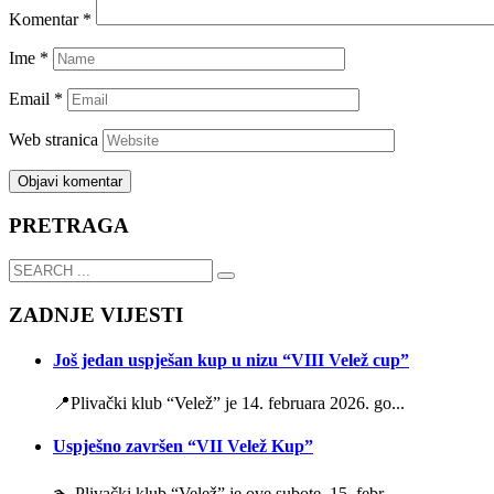
Komentar
*
Ime
*
Email
*
Web stranica
PRETRAGA
ZADNJE VIJESTI
Još jedan uspješan kup u nizu “VIII Velež cup”
📍Plivački klub “Velež” je 14. februara 2026. go...
Uspješno završen “VII Velež Kup”
🏊 Plivački klub “Velež” je ove subote, 15. febr...