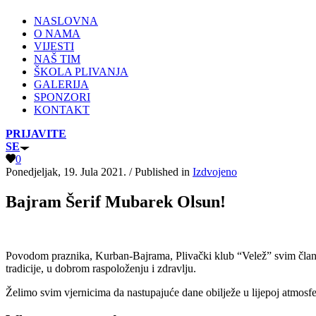
NASLOVNA
O NAMA
VIJESTI
NAŠ TIM
ŠKOLA PLIVANJA
GALERIJA
SPONZORI
KONTAKT
PRIJAVITE
SE
0
Ponedjeljak, 19. Jula 2021.
/
Published in
Izdvojeno
Bajram Šerif Mubarek Olsun!
Povodom praznika, Kurban-Bajrama, Plivački klub “Velež” svim članovima
tradicije, u dobrom raspoloženju i zdravlju.
Želimo svim vjernicima da nastupajuće dane obilježe u lijepoj atmosfe