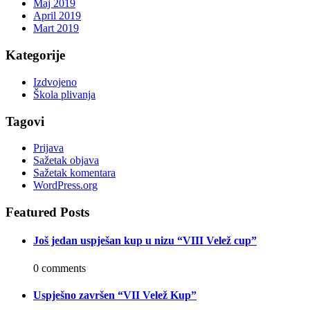
Maj 2019
April 2019
Mart 2019
Kategorije
Izdvojeno
Škola plivanja
Tagovi
Prijava
Sažetak objava
Sažetak komentara
WordPress.org
Featured Posts
Još jedan uspješan kup u nizu “VIII Velež cup”
0 comments
Uspješno završen “VII Velež Kup”